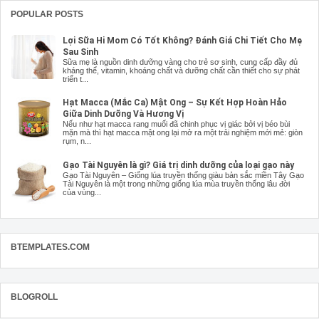
POPULAR POSTS
Lợi Sữa Hi Mom Có Tốt Không? Đánh Giá Chi Tiết Cho Mẹ
Sau Sinh
Sữa mẹ là nguồn dinh dưỡng vàng cho trẻ sơ sinh, cung cấp đầy đủ
kháng thể, vitamin, khoáng chất và dưỡng chất cần thiết cho sự phát
triển t...
Hạt Macca (Mắc Ca) Mật Ong – Sự Kết Hợp Hoàn Hảo
Giữa Dinh Dưỡng Và Hương Vị
Nếu như hạt macca rang muối đã chinh phục vị giác bởi vị béo bùi
mặn mà thì hạt macca mật ong lại mở ra một trải nghiệm mới mẻ: giòn
rụm, n...
Gạo Tài Nguyên là gì? Giá trị dinh dưỡng của loại gạo này
Gạo Tài Nguyên – Giống lúa truyền thống giàu bản sắc miền Tây Gạo
Tài Nguyên là một trong những giống lúa mùa truyền thống lâu đời
của vùng...
BTEMPLATES.COM
BLOGROLL