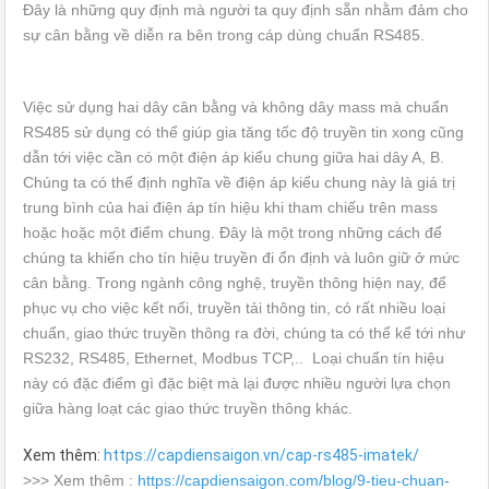
Đây là những quy định mà người ta quy định sẵn nhằm đảm cho
sự cân bằng về diễn ra bên trong cáp dùng chuẩn RS485.
Việc sử dụng hai dây cân bằng và không dây mass mà chuẩn
RS485 sử dụng có thể giúp gia tăng tốc độ truyền tin xong cũng
dẫn tới việc cần có một điện áp kiểu chung giữa hai dây A, B.
Chúng ta có thể định nghĩa về điện áp kiểu chung này là giá trị
trung bình của hai điện áp tín hiệu khi tham chiếu trên mass
hoặc hoặc một điểm chung. Đây là một trong những cách để
chúng ta khiến cho tín hiệu truyền đi ổn định và luôn giữ ở mức
cân bằng. Trong ngành công nghệ, truyền thông hiện nay, để
phục vụ cho việc kết nối, truyền tải thông tin, có rất nhiều loại
chuẩn, giao thức truyền thông ra đời, chúng ta có thể kể tới như
RS232, RS485, Ethernet, Modbus TCP,.. Loại chuẩn tín hiệu
này có đặc điểm gì đặc biệt mà lại được nhiều người lựa chọn
giữa hàng loạt các giao thức truyền thông khác.
Xem thêm:
https://capdiensaigon.vn/cap-rs485-imatek/
>>> Xem thêm :
https://capdiensaigon.com/blog/9-tieu-chuan-