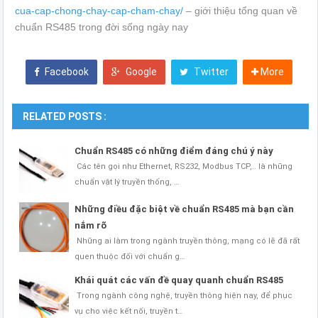
cua-cap-chong-chay-cap-cham-chay/
– giới thiệu tổng quan về
chuẩn RS485 trong đời sống ngày nay
Facebook
Google
Twitter
More
RELATED POSTS :
Chuẩn RS485 có những điểm đáng chú ý này
Các tên gọi như Ethernet, RS232, Modbus TCP,.. là những
chuẩn vật lý truyền thống, …
Những điều đặc biệt về chuẩn RS485 mà bạn cần
nắm rõ
Những ai làm trong ngành truyền thông, mạng có lẽ đã rất
quen thuộc đối với chuẩn g…
Khái quát các vấn đề quay quanh chuẩn RS485
Trong ngành công nghệ, truyền thông hiện nay, để phục
vụ cho việc kết nối, truyền t…