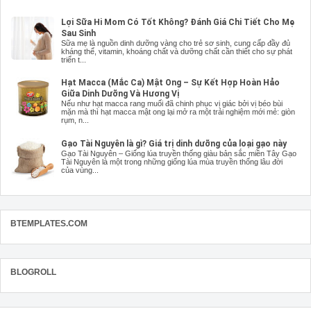
Lợi Sữa Hi Mom Có Tốt Không? Đánh Giá Chi Tiết Cho Mẹ
Sau Sinh
Sữa mẹ là nguồn dinh dưỡng vàng cho trẻ sơ sinh, cung cấp đầy đủ
kháng thể, vitamin, khoáng chất và dưỡng chất cần thiết cho sự phát
triển t...
Hạt Macca (Mắc Ca) Mật Ong – Sự Kết Hợp Hoàn Hảo
Giữa Dinh Dưỡng Và Hương Vị
Nếu như hạt macca rang muối đã chinh phục vị giác bởi vị béo bùi
mặn mà thì hạt macca mật ong lại mở ra một trải nghiệm mới mẻ: giòn
rụm, n...
Gạo Tài Nguyên là gì? Giá trị dinh dưỡng của loại gạo này
Gạo Tài Nguyên – Giống lúa truyền thống giàu bản sắc miền Tây Gạo
Tài Nguyên là một trong những giống lúa mùa truyền thống lâu đời
của vùng...
BTEMPLATES.COM
BLOGROLL