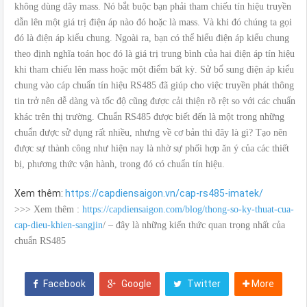
không dùng dây mass. Nó bắt buộc bạn phải tham chiếu tín hiệu truyền
dẫn lên một giá trị điện áp nào đó hoặc là mass. Và khi đó chúng ta gọi
đó là điện áp kiểu chung. Ngoài ra, bạn có thể hiểu điện áp kiểu chung
theo định nghĩa toán học đó là giá trị trung bình của hai điện áp tín hiệu
khi tham chiếu lên mass hoặc một điểm bất kỳ. Sử bổ sung điện áp kiểu
chung vào cáp chuẩn tín hiệu RS485 đã giúp cho việc truyền phát thông
tin trở nên dễ dàng và tốc độ cũng được cải thiện rõ rệt so với các chuẩn
khác trên thị trường. Chuẩn RS485 được biết đến là một trong những
chuẩn được sử dụng rất nhiều, nhưng về cơ bản thì đây là gì? Tạo nên
được sự thành công như hiện nay là nhờ sự phối hợp ăn ý của các thiết
bị, phương thức vận hành, trong đó có chuẩn tín hiệu.
Xem thêm:
https://capdiensaigon.vn/cap-rs485-imatek/
>>> Xem thêm :
https://capdiensaigon.com/blog/thong-so-ky-thuat-cua-
cap-dieu-khien-sangjin
/ – đây là những kiến thức quan trọng nhất của
chuẩn RS485
Facebook
Google
Twitter
More