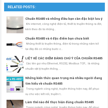
RELATED POSTS :
Chuẩn RS485 và những điều bạn cần đặc biệt lưu ý
Khi internet, công nghệ điện tử, thiết bị truyền thông ra đời,
kèm theo đó là những…
Chuẩn RS485 và 4 đặc điểm bạn chưa biết
Những thiết bị truyền thông, điện tử trong những năm trở
lại đây đã có những bước c…
LIỆT KÊ CÁC ĐIỂM ĐÁNG CHÚ Ý CỦA CHUẨN RS485
Các tên gọi như Ethernet, RS232, Modbus TCP,.. là những
chuẩn vật lý truyền thống, …
Những kiến thức quan trọng mà nhiều người đang
tìm hiểu về chuẩn RS485
Trong ngành công nghệ, truyền thông hiện nay, để phục
vụ cho việc kết nối, truyền t…
Làm thế nào để thực hiện đúng chuẩn RS485
Trong ngành công nghệ, truyền thông hiện nay, để phục