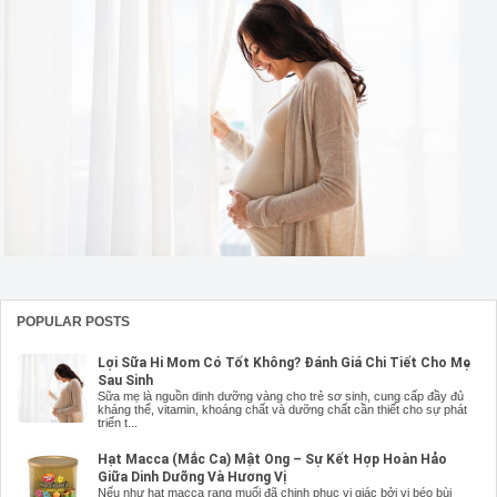
POPULAR POSTS
Lợi Sữa Hi Mom Có Tốt Không? Đánh Giá Chi Tiết Cho Mẹ
Sau Sinh
Sữa mẹ là nguồn dinh dưỡng vàng cho trẻ sơ sinh, cung cấp đầy đủ
kháng thể, vitamin, khoáng chất và dưỡng chất cần thiết cho sự phát
triển t...
Hạt Macca (Mắc Ca) Mật Ong – Sự Kết Hợp Hoàn Hảo
Giữa Dinh Dưỡng Và Hương Vị
Nếu như hạt macca rang muối đã chinh phục vị giác bởi vị béo bùi